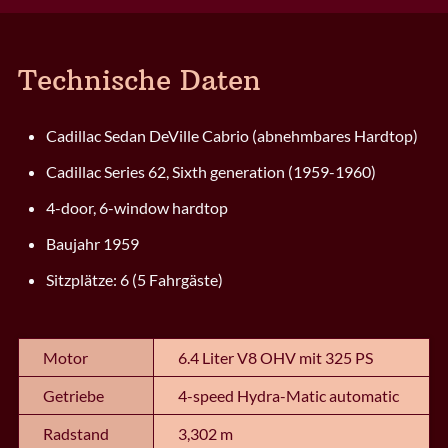
Technische Daten
Cadillac Sedan DeVille Cabrio (abnehmbares Hardtop)
Cadillac Series 62, Sixth generation (1959-1960)
4-door, 6-window hardtop
Baujahr 1959
Sitzplätze: 6 (5 Fahrgäste)
Motor
6.4 Liter V8 OHV mit 325 PS
Getriebe
4-speed Hydra-Matic automatic
Radstand
3,302 m